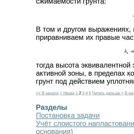
сжимаемости грунта:
В том и другом выражениях, 
приравниваем их правые час
тогда высота эквивалентной
активной зоны, в пределах 
грунт под действием уплотн
<< В начало
< Назад
1
2
3
4
5
Читать дальше >
В ко
Разделы
Постановка задачи
Учёт слоистого напластовани
основания)